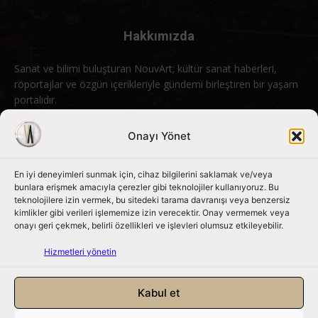
Hakkımızda
Sanat ve bilimi buluşturan NouvArt; kültür sanat haberleri,
röportajlar ve özgün içerikleriyle gündemi birleştiren bir yaşam
portalıdır.
Bizimle iletişime geçin:
info@nouvart.net
Onayı Yönet
En iyi deneyimleri sunmak için, cihaz bilgilerini saklamak ve/veya
Bizi Takip Edin
bunlara erişmek amacıyla çerezler gibi teknolojiler kullanıyoruz. Bu
teknolojilere izin vermek, bu sitedeki tarama davranışı veya benzersiz
kimlikler gibi verileri işlememize izin verecektir. Onay vermemek veya
onayı geri çekmek, belirli özellikleri ve işlevleri olumsuz etkileyebilir.
Hizmetleri yönetin
Kabul et