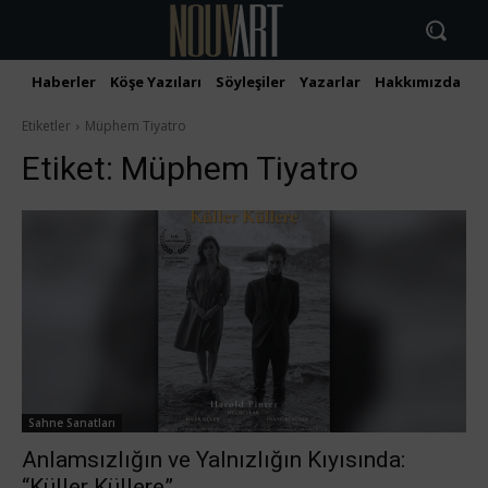
Haberler
Köşe Yazıları
Söyleşiler
Yazarlar
Hakkımızda
İ
Etiketler
Müphem Tiyatro
Etiket:
Müphem Tiyatro
Sahne Sanatları
Anlamsızlığın ve Yalnızlığın Kıyısında:
“Küller Küllere”