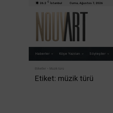
C
26.2
İstanbul
Cuma, Ağustos 7, 2026
Haberler
Köşe Yazıları
Söyleşiler
Etiketler
Müzik türü
Etiket:
müzik türü