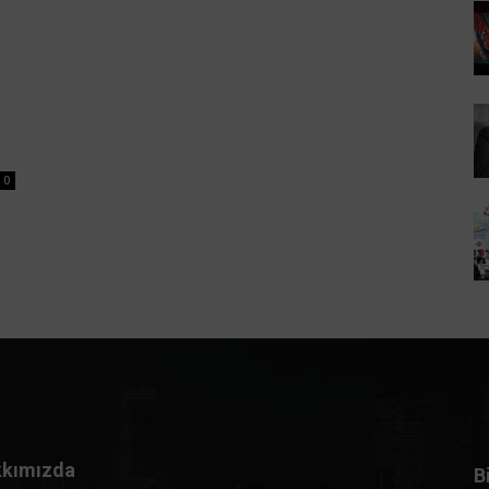
0
kımızda
B