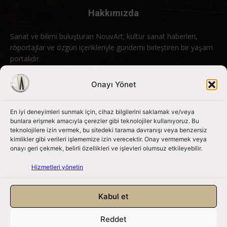
Hakkımızda
Sanat ve bilimi buluşturan NouvArt; kültür sanat haberleri,
röportajlar ve özgün içerikleriyle gündemi birleştiren bir yaşam
portalıdır.
Bizimle iletişime geçin:
info@nouvart.net
Onayı Yönet
En iyi deneyimleri sunmak için, cihaz bilgilerini saklamak ve/veya
Bizi Takip Edin
bunlara erişmek amacıyla çerezler gibi teknolojiler kullanıyoruz. Bu
teknolojilere izin vermek, bu sitedeki tarama davranışı veya benzersiz
kimlikler gibi verileri işlememize izin verecektir. Onay vermemek veya
onayı geri çekmek, belirli özellikleri ve işlevleri olumsuz etkileyebilir.
Hizmetleri yönetin
Kabul et
Reddet
NouvArt bir Mert Tunçel işletmesidir. © 2013 – 2026. Tüm Hakları