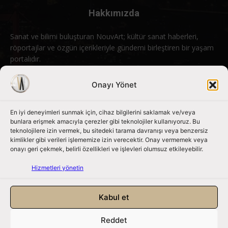
Hakkımızda
Sanat ve bilimi buluşturan NouvArt; kültür sanat haberleri,
röportajlar ve özgün içerikleriyle gündemi birleştiren bir yaşam
portalıdır.
Bizimle iletişime geçin:
info@nouvart.net
Onayı Yönet
En iyi deneyimleri sunmak için, cihaz bilgilerini saklamak ve/veya
Bizi Takip Edin
bunlara erişmek amacıyla çerezler gibi teknolojiler kullanıyoruz. Bu
teknolojilere izin vermek, bu sitedeki tarama davranışı veya benzersiz
kimlikler gibi verileri işlememize izin verecektir. Onay vermemek veya
onayı geri çekmek, belirli özellikleri ve işlevleri olumsuz etkileyebilir.
Hizmetleri yönetin
Kabul et
Reddet
NouvArt bir Mert Tunçel işletmesidir. © 2013 – 2026. Tüm Hakları