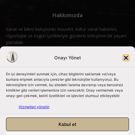
Hakkımızda
Sanat ve bilimi buluşturan NouvArt; kültür sanat haberleri,
röportajlar ve özgün içerikleriyle gündemi birleştiren bir yaşam
portalıdır.
Bizimle iletişime geçin:
info@nouvart.net
Onayı Yönet
En iyi deneyimleri sunmak için, cihaz bilgilerini saklamak ve/veya
Bizi Takip Edin
bunlara erişmek amacıyla çerezler gibi teknolojiler kullanıyoruz. Bu
teknolojilere izin vermek, bu sitedeki tarama davranışı veya benzersiz
kimlikler gibi verileri işlememize izin verecektir. Onay vermemek veya
onayı geri çekmek, belirli özellikleri ve işlevleri olumsuz etkileyebilir.
Hizmetleri yönetin
Kabul et