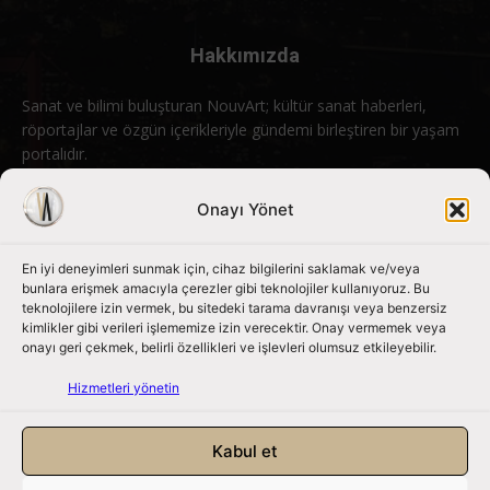
Hakkımızda
Sanat ve bilimi buluşturan NouvArt; kültür sanat haberleri,
röportajlar ve özgün içerikleriyle gündemi birleştiren bir yaşam
portalıdır.
Bizimle iletişime geçin:
info@nouvart.net
Onayı Yönet
En iyi deneyimleri sunmak için, cihaz bilgilerini saklamak ve/veya
Bizi Takip Edin
bunlara erişmek amacıyla çerezler gibi teknolojiler kullanıyoruz. Bu
teknolojilere izin vermek, bu sitedeki tarama davranışı veya benzersiz
kimlikler gibi verileri işlememize izin verecektir. Onay vermemek veya
onayı geri çekmek, belirli özellikleri ve işlevleri olumsuz etkileyebilir.
Hizmetleri yönetin
Kabul et