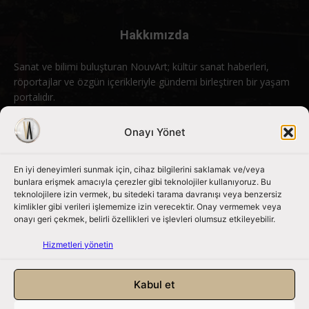
Hakkımızda
Sanat ve bilimi buluşturan NouvArt; kültür sanat haberleri,
röportajlar ve özgün içerikleriyle gündemi birleştiren bir yaşam
portalıdır.
Bizimle iletişime geçin:
info@nouvart.net
Onayı Yönet
En iyi deneyimleri sunmak için, cihaz bilgilerini saklamak ve/veya
Bizi Takip Edin
bunlara erişmek amacıyla çerezler gibi teknolojiler kullanıyoruz. Bu
teknolojilere izin vermek, bu sitedeki tarama davranışı veya benzersiz
kimlikler gibi verileri işlememize izin verecektir. Onay vermemek veya
onayı geri çekmek, belirli özellikleri ve işlevleri olumsuz etkileyebilir.
Hizmetleri yönetin
Kabul et