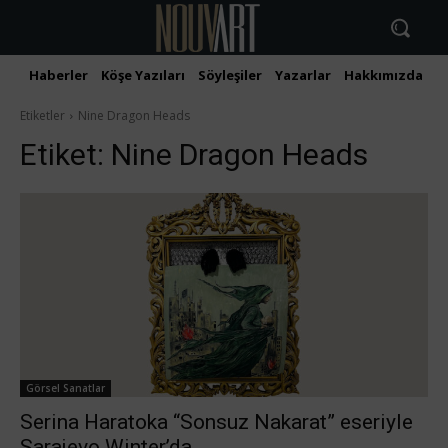
Haberler
Köşe Yazıları
Söyleşiler
Yazarlar
Hakkımızda
İ
Etiketler
Nine Dragon Heads
Etiket:
Nine Dragon Heads
Görsel Sanatlar
Serina Haratoka “Sonsuz Nakarat” eseriyle
Sarajevo Winter’da