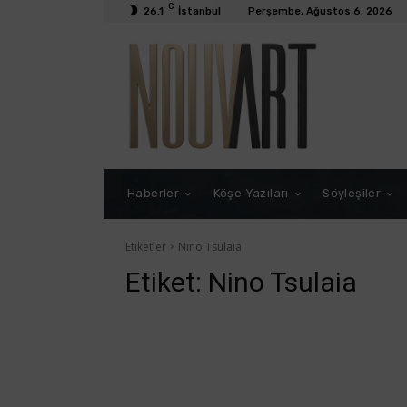
C
26.1
İstanbul
Perşembe, Ağustos 6, 2026
Haberler
Köşe Yazıları
Söyleşiler
Etiketler
Nino Tsulaia
Etiket:
Nino Tsulaia