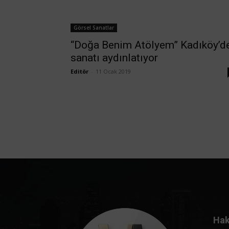
Görsel Sanatlar
“Doğa Benim Atölyem” Kadıköy’d
sanatı aydınlatıyor
Editör
-
11 Ocak 2019
Hak