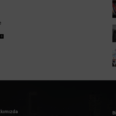
e
0
kımızda
B