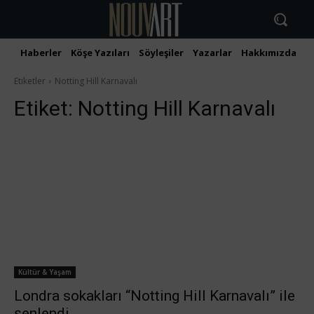
Haberler
Köşe Yazıları
Söyleşiler
Yazarlar
Hakkımızda
İ
Etiketler
Notting Hill Karnavalı
Etiket:
Notting Hill Karnavalı
Kültür & Yaşam
Londra sokakları “Notting Hill Karnavalı” ile
şenlendi