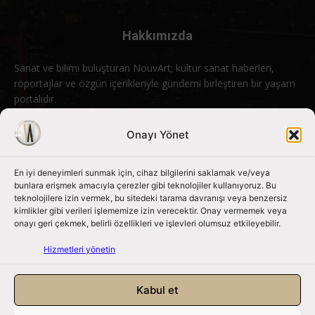
Hakkımızda
Sanat ve bilimi buluşturan NouvArt; kültür sanat haberleri,
röportajlar ve özgün içerikleriyle gündemi birleştiren bir yaşam
portalıdır.
Bizimle iletişime geçin:
info@nouvart.net
Onayı Yönet
En iyi deneyimleri sunmak için, cihaz bilgilerini saklamak ve/veya
Bizi Takip Edin
bunlara erişmek amacıyla çerezler gibi teknolojiler kullanıyoruz. Bu
teknolojilere izin vermek, bu sitedeki tarama davranışı veya benzersiz
kimlikler gibi verileri işlememize izin verecektir. Onay vermemek veya
onayı geri çekmek, belirli özellikleri ve işlevleri olumsuz etkileyebilir.
Hizmetleri yönetin
Kabul et