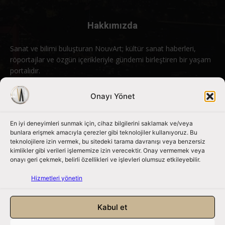
Hakkımızda
Sanat ve bilimi buluşturan NouvArt; kültür sanat haberleri,
röportajlar ve özgün içerikleriyle gündemi birleştiren bir yaşam
portalıdır.
Bizimle iletişime geçin:
info@nouvart.net
Onayı Yönet
En iyi deneyimleri sunmak için, cihaz bilgilerini saklamak ve/veya
Bizi Takip Edin
bunlara erişmek amacıyla çerezler gibi teknolojiler kullanıyoruz. Bu
teknolojilere izin vermek, bu sitedeki tarama davranışı veya benzersiz
kimlikler gibi verileri işlememize izin verecektir. Onay vermemek veya
onayı geri çekmek, belirli özellikleri ve işlevleri olumsuz etkileyebilir.
Hizmetleri yönetin
Kabul et