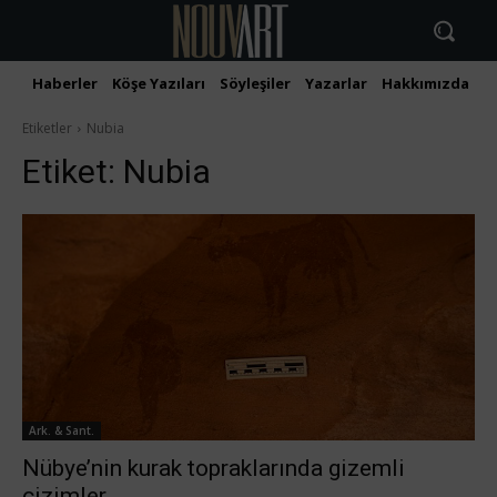
Haberler
Köşe Yazıları
Söyleşiler
Yazarlar
Hakkımızda
İ
Etiketler
Nubia
Etiket:
Nubia
Ark. & Sant.
Nübye’nin kurak topraklarında gizemli
çizimler