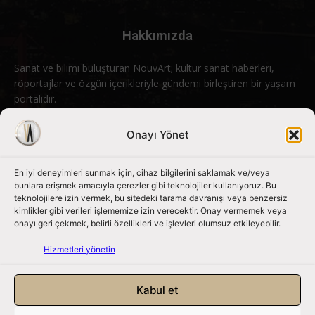
Hakkımızda
Sanat ve bilimi buluşturan NouvArt; kültür sanat haberleri,
röportajlar ve özgün içerikleriyle gündemi birleştiren bir yaşam
portalıdır.
Bizimle iletişime geçin:
info@nouvart.net
Onayı Yönet
En iyi deneyimleri sunmak için, cihaz bilgilerini saklamak ve/veya
Bizi Takip Edin
bunlara erişmek amacıyla çerezler gibi teknolojiler kullanıyoruz. Bu
teknolojilere izin vermek, bu sitedeki tarama davranışı veya benzersiz
kimlikler gibi verileri işlememize izin verecektir. Onay vermemek veya
onayı geri çekmek, belirli özellikleri ve işlevleri olumsuz etkileyebilir.
Hizmetleri yönetin
Kabul et