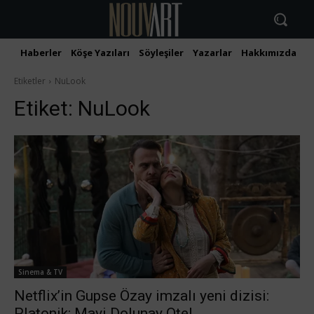
Haberler
Köşe Yazıları
Söyleşiler
Yazarlar
Hakkımızda
İ
Etiketler
NuLook
Etiket:
NuLook
Sinema & TV
Netflix’in Gupse Özay imzalı yeni dizisi:
Platonik: Mavi Dolunay Otel