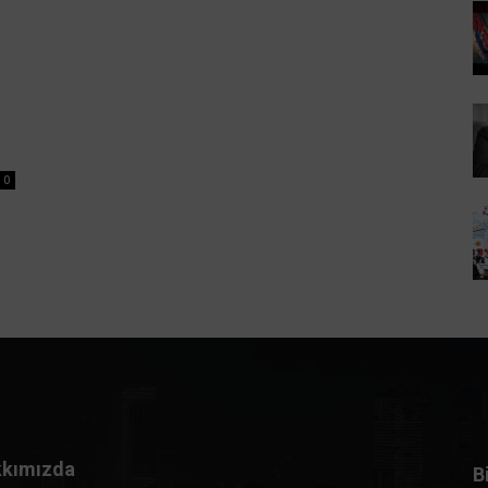
0
kımızda
B