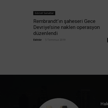
Görsel Sanatlar
Rembrandt’ın şaheseri Gece
Devriye’sine naklen operasyon
düzenlendi
Editör
-
5 Temmuz 2019
Hak