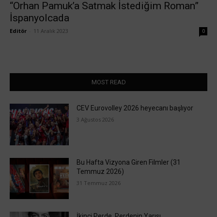
“Orhan Pamuk’a Satmak İstediğim Roman”
İspanyolcada
Editör
-
11 Aralık 2023
0
MOST READ
CEV Eurovolley 2026 heyecanı başlıyor
3 Ağustos 2026
Bu Hafta Vizyona Giren Filmler (31
Temmuz 2026)
31 Temmuz 2026
İkinci Perde, Perdenin Yarısı