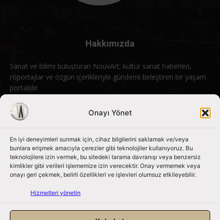
Hakkımızda
Sanat ve bilimi buluşturan NouvArt; kültür sanat haberleri,
röportajlar ve özgün içerikleriyle gündemi birleştiren bir yaşam
portalıdır.
Bizimle iletişime geçin:
info@nouvart.net
Onayı Yönet
En iyi deneyimleri sunmak için, cihaz bilgilerini saklamak ve/veya
Bizi Takip Edin
bunlara erişmek amacıyla çerezler gibi teknolojiler kullanıyoruz. Bu
teknolojilere izin vermek, bu sitedeki tarama davranışı veya benzersiz
kimlikler gibi verileri işlememize izin verecektir. Onay vermemek veya
onayı geri çekmek, belirli özellikleri ve işlevleri olumsuz etkileyebilir.
Hizmetleri yönetin