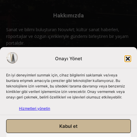
Hakkımızda
Sanat ve bilimi buluşturan NouvArt; kültür sanat haberleri,
röportajlar ve özgün içerikleriyle gündemi birleştiren bir yaşam
portalıdır.
Bizimle iletişime geçin:
info@nouvart.net
Onayı Yönet
En iyi deneyimleri sunmak için, cihaz bilgilerini saklamak ve/veya
Bizi Takip Edin
bunlara erişmek amacıyla çerezler gibi teknolojiler kullanıyoruz. Bu
teknolojilere izin vermek, bu sitedeki tarama davranışı veya benzersiz
kimlikler gibi verileri işlememize izin verecektir. Onay vermemek veya
onayı geri çekmek, belirli özellikleri ve işlevleri olumsuz etkileyebilir.
Hizmetleri yönetin
Kabul et