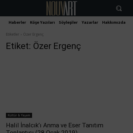
Haberler
Köşe Yazıları
Söyleşiler
Yazarlar
Hakkımızda
İ
Etiketler
Özer Ergenç
Etiket:
Özer Ergenç
Kültür & Yaşam
Halil İnalcık’ı Anma ve Eser Tanıtım
Toplantısı (28 Ocak 2019)