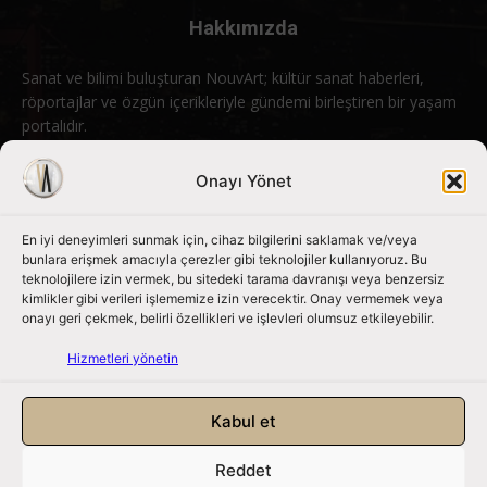
Hakkımızda
Sanat ve bilimi buluşturan NouvArt; kültür sanat haberleri,
röportajlar ve özgün içerikleriyle gündemi birleştiren bir yaşam
portalıdır.
Bizimle iletişime geçin:
info@nouvart.net
Onayı Yönet
En iyi deneyimleri sunmak için, cihaz bilgilerini saklamak ve/veya
Bizi Takip Edin
bunlara erişmek amacıyla çerezler gibi teknolojiler kullanıyoruz. Bu
teknolojilere izin vermek, bu sitedeki tarama davranışı veya benzersiz
kimlikler gibi verileri işlememize izin verecektir. Onay vermemek veya
onayı geri çekmek, belirli özellikleri ve işlevleri olumsuz etkileyebilir.
Hizmetleri yönetin
Kabul et
Reddet
NouvArt bir Mert Tunçel işletmesidir. © 2013 – 2026. Tüm Hakları