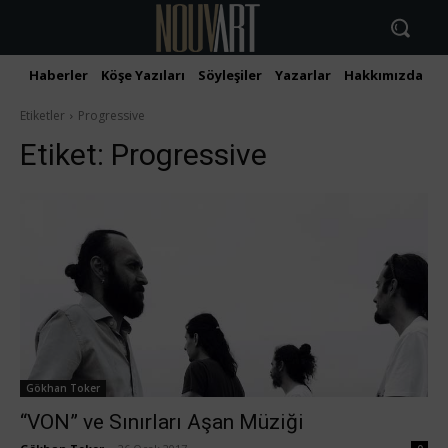
Haberler
Köşe Yazıları
Söyleşiler
Yazarlar
Hakkımızda
İ
Etiketler
Progressive
Etiket:
Progressive
Gökhan Toker
“VON” ve Sınırları Aşan Müziği