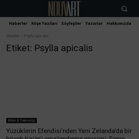
Haberler
Köşe Yazıları
Söyleşiler
Yazarlar
Hakkımızda
İ
Etiketler
Psylla apicalis
Etiket:
Psylla apicalis
Bilim & Teknoloji
Yüzüklerin Efendisi’nden Yeni Zelanda’da bir
böcek türünü onurlandırma girişimi: Senin