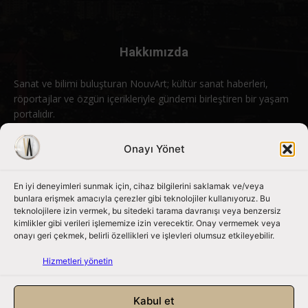
Hakkımızda
Sanat ve bilimi buluşturan NouvArt; kültür sanat haberleri,
röportajlar ve özgün içerikleriyle gündemi birleştiren bir yaşam
portalıdır.
Bizimle iletişime geçin:
info@nouvart.net
Onayı Yönet
En iyi deneyimleri sunmak için, cihaz bilgilerini saklamak ve/veya
Bizi Takip Edin
bunlara erişmek amacıyla çerezler gibi teknolojiler kullanıyoruz. Bu
teknolojilere izin vermek, bu sitedeki tarama davranışı veya benzersiz
kimlikler gibi verileri işlememize izin verecektir. Onay vermemek veya
onayı geri çekmek, belirli özellikleri ve işlevleri olumsuz etkileyebilir.
Hizmetleri yönetin
Kabul et