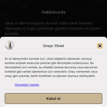
Hakkımızda
Sanat ve bilimi buluşturan NouvArt; kültür sanat haberleri,
röportajlar ve özgün içerikleriyle gündemi birleştiren bir yaşam
portalıdır.
Bizimle iletişime geçin:
info@nouvart.net
Onayı Yönet
En iyi deneyimleri sunmak için, cihaz bilgilerini saklamak ve/veya
Bizi Takip Edin
bunlara erişmek amacıyla çerezler gibi teknolojiler kullanıyoruz. Bu
teknolojilere izin vermek, bu sitedeki tarama davranışı veya benzersiz
kimlikler gibi verileri işlememize izin verecektir. Onay vermemek veya
onayı geri çekmek, belirli özellikleri ve işlevleri olumsuz etkileyebilir.
Hizmetleri yönetin
Kabul et