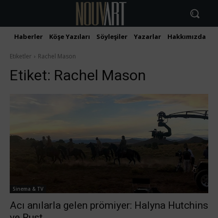
Haberler
Köşe Yazıları
Söyleşiler
Yazarlar
Hakkımızda
İ
Etiketler
Rachel Mason
Etiket:
Rachel Mason
Sinema & TV
Acı anılarla gelen prömiyеr: Halyna Hutchins
ve Rust