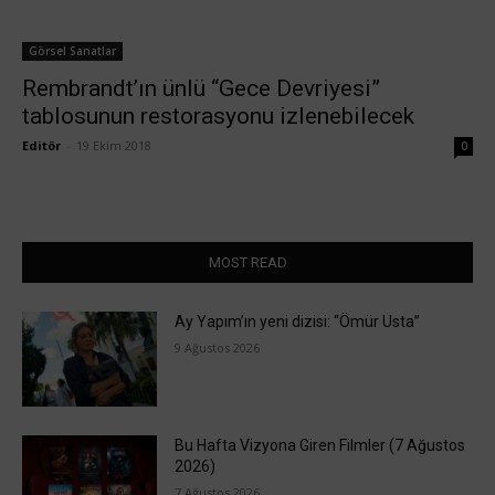
Görsel Sanatlar
Rembrandt’ın ünlü “Gece Devriyesi”
tablosunun restorasyonu izlenebilecek
Editör
-
19 Ekim 2018
0
MOST READ
Ay Yapım’ın yeni dizisi: “Ömür Usta”
9 Ağustos 2026
Bu Hafta Vizyona Giren Filmler (7 Ağustos
2026)
7 Ağustos 2026