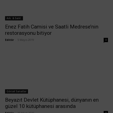
Ark. & Sant.
Enez Fatih Camisi ve Saatli Medrese’nin
restorasyonu bitiyor
Editör
-
5 Mayıs 2019
0
Görsel Sanatlar
Beyazıt Devlet Kütüphanesi, dünyanın en
güzel 10 kütüphanesi arasında
Editör
-
19 Mart 2019