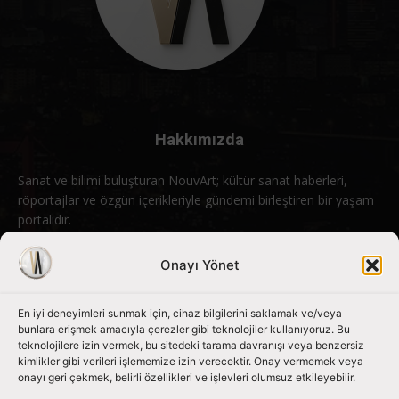
Hakkımızda
Sanat ve bilimi buluşturan NouvArt; kültür sanat haberleri,
röportajlar ve özgün içerikleriyle gündemi birleştiren bir yaşam
portalıdır.
Bizimle iletişime geçin:
info@nouvart.net
Onayı Yönet
En iyi deneyimleri sunmak için, cihaz bilgilerini saklamak ve/veya
Bizi Takip Edin
bunlara erişmek amacıyla çerezler gibi teknolojiler kullanıyoruz. Bu
teknolojilere izin vermek, bu sitedeki tarama davranışı veya benzersiz
kimlikler gibi verileri işlememize izin verecektir. Onay vermemek veya
onayı geri çekmek, belirli özellikleri ve işlevleri olumsuz etkileyebilir.