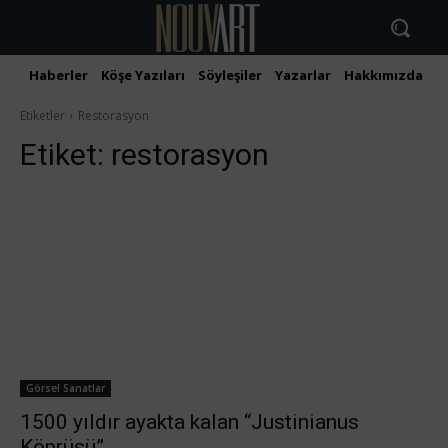
Haberler
Köşe Yazıları
Söyleşiler
Yazarlar
Hakkımızda
İ
Etiketler
Restorasyon
Etiket:
restorasyon
Görsel Sanatlar
1500 yıldır ayakta kalan “Justinianus
Köprüsü”