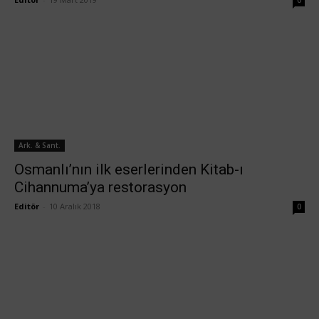
0
Ark. & Sant.
Osmanlı’nın ilk eserlerinden Kitab-ı
Cihannuma’ya restorasyon
Editör
-
10 Aralık 2018
0