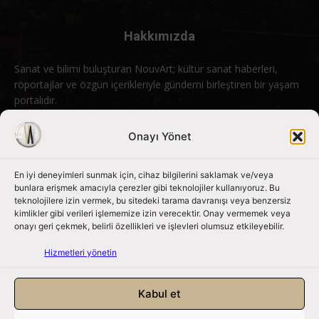
Hakkımızda
Sanat ve bilimi buluşturan NouvArt; kültür sanat haberleri,
röportajlar ve özgün içerikleriyle gündemi birleştiren bir yaşam
portalıdır.
Bizimle iletişime geçin:
info@nouvart.net
Onayı Yönet
En iyi deneyimleri sunmak için, cihaz bilgilerini saklamak ve/veya
Bizi Takip Edin
bunlara erişmek amacıyla çerezler gibi teknolojiler kullanıyoruz. Bu
teknolojilere izin vermek, bu sitedeki tarama davranışı veya benzersiz
kimlikler gibi verileri işlememize izin verecektir. Onay vermemek veya
onayı geri çekmek, belirli özellikleri ve işlevleri olumsuz etkileyebilir.
Hizmetleri yönetin
Kabul et