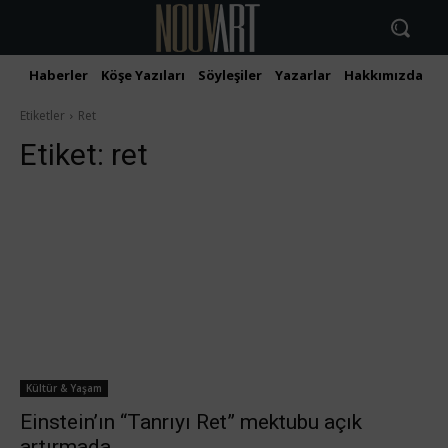
Haberler
Köşe Yazıları
Söyleşiler
Yazarlar
Hakkımızda
İ
Etiketler
Ret
Etiket:
ret
Kültür & Yaşam
Einstein’ın “Tanrıyı Ret” mektubu açık
artırmada