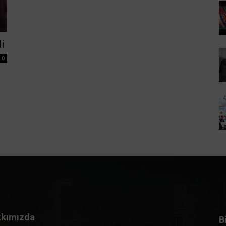
i
0
kımızda
B