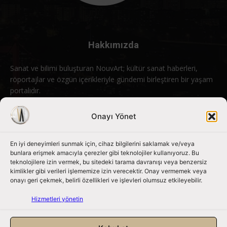
Hakkımızda
Sanat ve bilimi buluşturan NouvArt; kültür sanat haberleri,
röportajlar ve özgün içerikleriyle gündemi birleştiren bir yaşam
portalıdır.
Bizimle iletişime geçin:
info@nouvart.net
Onayı Yönet
En iyi deneyimleri sunmak için, cihaz bilgilerini saklamak ve/veya
Bizi Takip Edin
bunlara erişmek amacıyla çerezler gibi teknolojiler kullanıyoruz. Bu
teknolojilere izin vermek, bu sitedeki tarama davranışı veya benzersiz
kimlikler gibi verileri işlememize izin verecektir. Onay vermemek veya
onayı geri çekmek, belirli özellikleri ve işlevleri olumsuz etkileyebilir.
Hizmetleri yönetin