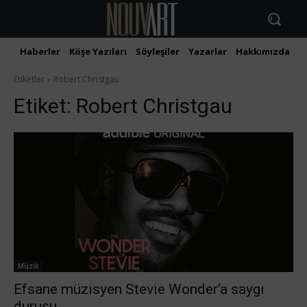
Haberler
Köşe Yazıları
Söyleşiler
Yazarlar
Hakkımızda
İ
Etiketler
Robert Christgau
Etiket:
Robert Christgau
Müzik
Efsane müzisyen Stevie Wonder’a saygı
duruşu