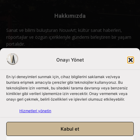
Hakkımızda
Sanat ve bilimi buluşturan NouvArt; kültür sanat haberleri,
röportajlar ve özgün içerikleriyle gündemi birleştiren bir yaşam
portalıdır.
Bizimle iletişime geçin:
info@nouvart.net
Onayı Yönet
En iyi deneyimleri sunmak için, cihaz bilgilerini saklamak ve/veya
Bizi Takip Edin
bunlara erişmek amacıyla çerezler gibi teknolojiler kullanıyoruz. Bu
teknolojilere izin vermek, bu sitedeki tarama davranışı veya benzersiz
kimlikler gibi verileri işlememize izin verecektir. Onay vermemek veya
onayı geri çekmek, belirli özellikleri ve işlevleri olumsuz etkileyebilir.
Hizmetleri yönetin
Kabul et