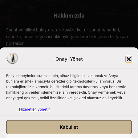
Hakkımızda
Sanat ve bilimi buluşturan NouvArt; kültür sanat haberleri,
röportajlar ve özgün içerikleriyle gündemi birleştiren bir yaşam
portalıdır.
Bizimle iletişime geçin:
info@nouvart.net
Onayı Yönet
En iyi deneyimleri sunmak için, cihaz bilgilerini saklamak ve/veya
Bizi Takip Edin
bunlara erişmek amacıyla çerezler gibi teknolojiler kullanıyoruz. Bu
teknolojilere izin vermek, bu sitedeki tarama davranışı veya benzersiz
kimlikler gibi verileri işlememize izin verecektir. Onay vermemek veya
onayı geri çekmek, belirli özellikleri ve işlevleri olumsuz etkileyebilir.
Hizmetleri yönetin
Kabul et