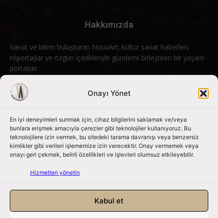
Hakkımızda
Sanat ve bilimi buluşturan NouvArt; kültür sanat haberleri,
röportajlar ve özgün içerikleriyle gündemi birleştiren bir yaşam
portalıdır.
Bizimle iletişime geçin:
info@nouvart.net
Onayı Yönet
En iyi deneyimleri sunmak için, cihaz bilgilerini saklamak ve/veya
Bizi Takip Edin
bunlara erişmek amacıyla çerezler gibi teknolojiler kullanıyoruz. Bu
teknolojilere izin vermek, bu sitedeki tarama davranışı veya benzersiz
kimlikler gibi verileri işlememize izin verecektir. Onay vermemek veya
onayı geri çekmek, belirli özellikleri ve işlevleri olumsuz etkileyebilir.
Hizmetleri yönetin
Kabul et