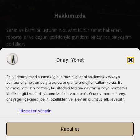
Hakkımızda
Sanat ve bilimi buluşturan NouvArt; kültür sanat haberleri,
röportajlar ve özgün içerikleriyle gündemi birleştiren bir yaşam
portalıdır.
Bizimle iletişime geçin:
info@nouvart.net
Onayı Yönet
En iyi deneyimleri sunmak için, cihaz bilgilerini saklamak ve/veya
Bizi Takip Edin
bunlara erişmek amacıyla çerezler gibi teknolojiler kullanıyoruz. Bu
teknolojilere izin vermek, bu sitedeki tarama davranışı veya benzersiz
kimlikler gibi verileri işlememize izin verecektir. Onay vermemek veya
onayı geri çekmek, belirli özellikleri ve işlevleri olumsuz etkileyebilir.
Hizmetleri yönetin
Kabul et