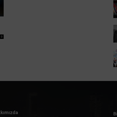
i
0
kımızda
B