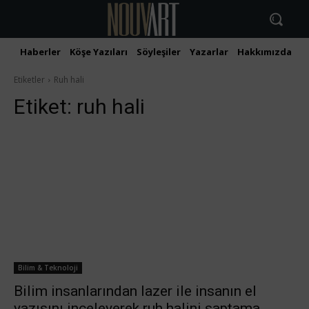
Haberler
Köşe Yazıları
Söyleşiler
Yazarlar
Hakkımızda
İ
Etiketler
Ruh hali
Etiket:
ruh hali
Bilim & Teknoloji
Bilim insanlarından lazer ile insanın el
yazısını inceleyerek ruh halini saptama