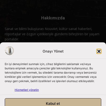
Hakkımızda
Sanat ve bilimi buluşturan NouvArt; kültür sanat haberleri,
röportajlar ve özgün içerikleriyle gündemi birleştiren bir yaşam
portalıdır.
Bizimle iletişime geçin:
info@nouvart.net
Onayı Yönet
En iyi deneyimleri sunmak için, cihaz bilgilerini saklamak ve/veya
Bizi Takip Edin
bunlara erişmek amacıyla çerezler gibi teknolojiler kullanıyoruz. Bu
teknolojilere izin vermek, bu sitedeki tarama davranışı veya benzersiz
kimlikler gibi verileri işlememize izin verecektir. Onay vermemek veya
onayı geri çekmek, belirli özellikleri ve işlevleri olumsuz etkileyebilir.
Hizmetleri yönetin
Kabul et