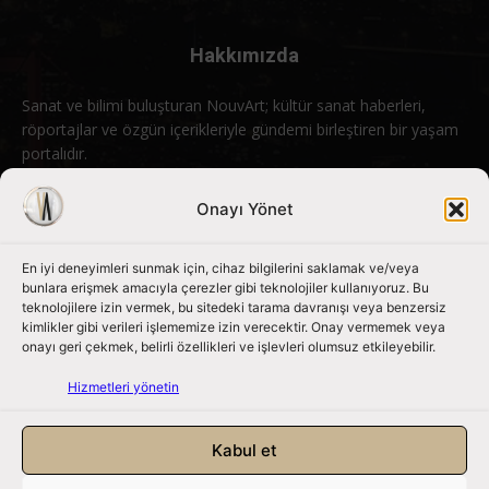
Hakkımızda
Sanat ve bilimi buluşturan NouvArt; kültür sanat haberleri,
röportajlar ve özgün içerikleriyle gündemi birleştiren bir yaşam
portalıdır.
Bizimle iletişime geçin:
info@nouvart.net
Onayı Yönet
En iyi deneyimleri sunmak için, cihaz bilgilerini saklamak ve/veya
Bizi Takip Edin
bunlara erişmek amacıyla çerezler gibi teknolojiler kullanıyoruz. Bu
teknolojilere izin vermek, bu sitedeki tarama davranışı veya benzersiz
kimlikler gibi verileri işlememize izin verecektir. Onay vermemek veya
onayı geri çekmek, belirli özellikleri ve işlevleri olumsuz etkileyebilir.
Hizmetleri yönetin
Kabul et