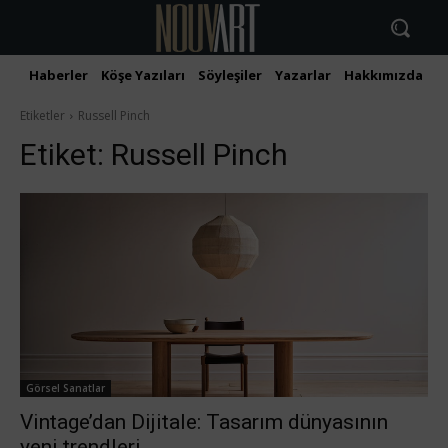
Haberler
Köşe Yazıları
Söyleşiler
Yazarlar
Hakkımızda
İ
Etiketler
Russell Pinch
Etiket:
Russell Pinch
Görsel Sanatlar
Vintage’dan Dijitale: Tasarım dünyasının
yeni trendleri