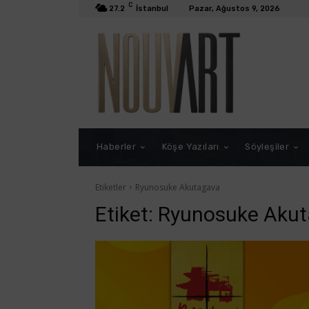
C
27.2
İstanbul
Pazar, Ağustos 9, 2026
Haberler
Köşe Yazıları
Söyleşiler
Etiketler
Ryunosuke Akutagava
Etiket:
Ryunosuke Aku