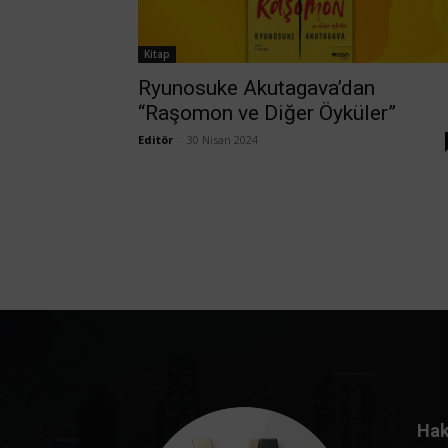
Kitap
Ryunosuke Akutagava’dan
“Raşomon ve Diğer Öyküler”
Editör
-
30 Nisan 2024
Hak