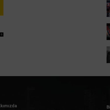
0
kımızda
B