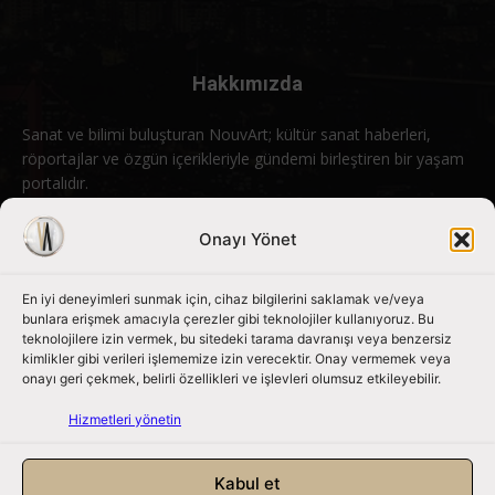
Hakkımızda
Sanat ve bilimi buluşturan NouvArt; kültür sanat haberleri,
röportajlar ve özgün içerikleriyle gündemi birleştiren bir yaşam
portalıdır.
Bizimle iletişime geçin:
info@nouvart.net
Onayı Yönet
En iyi deneyimleri sunmak için, cihaz bilgilerini saklamak ve/veya
Bizi Takip Edin
bunlara erişmek amacıyla çerezler gibi teknolojiler kullanıyoruz. Bu
teknolojilere izin vermek, bu sitedeki tarama davranışı veya benzersiz
kimlikler gibi verileri işlememize izin verecektir. Onay vermemek veya
onayı geri çekmek, belirli özellikleri ve işlevleri olumsuz etkileyebilir.
Hizmetleri yönetin
Kabul et