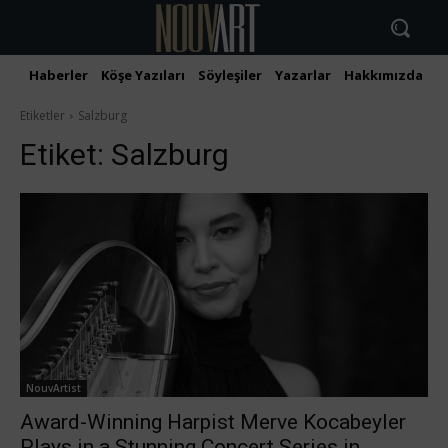
Haberler
Köşe Yazıları
Söyleşiler
Yazarlar
Hakkımızda
İ
Etiketler
Salzburg
Etiket:
Salzburg
NouvArtist
Award-Winning Harpist Merve Kocabeyler
Plays in a Stunning Concert Series in