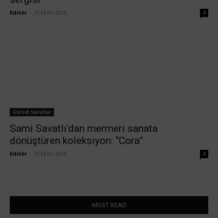
Editör
-
25 Ekim 2018
0
Görsel Sanatlar
Sami Savatlı’dan mermeri sanata
dönüştüren koleksiyon: “Cora”
Editör
-
13 Ekim 2018
0
MOST READ