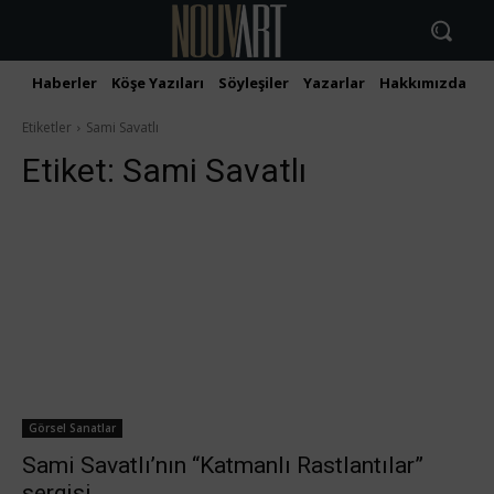
Haberler
Köşe Yazıları
Söyleşiler
Yazarlar
Hakkımızda
İ
Etiketler
Sami Savatlı
Etiket:
Sami Savatlı
Görsel Sanatlar
Sami Savatlı’nın “Katmanlı Rastlantılar”
sergisi