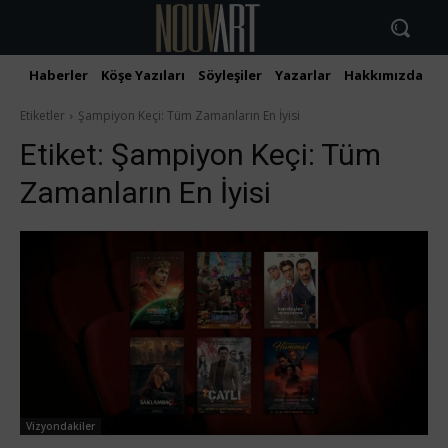
Haberler
Köşe Yazıları
Söyleşiler
Yazarlar
Hakkımızda
İ
Etiketler
Şampiyon Keçi: Tüm Zamanların En İyisi
Etiket:
Şampiyon Keçi: Tüm
Zamanların En İyisi
Vizyondakiler