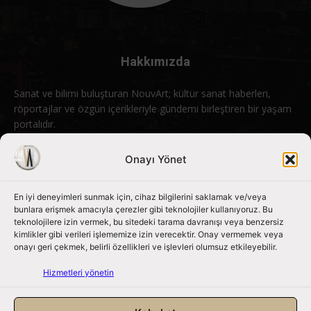
Hakkımızda
Sanat ve bilimi buluşturan NouvArt; kültür sanat haberleri,
röportajlar ve özgün içerikleriyle gündemi birleştiren bir yaşam
portalıdır.
Bizimle iletişime geçin:
info@nouvart.net
Onayı Yönet
En iyi deneyimleri sunmak için, cihaz bilgilerini saklamak ve/veya
Bizi Takip Edin
bunlara erişmek amacıyla çerezler gibi teknolojiler kullanıyoruz. Bu
teknolojilere izin vermek, bu sitedeki tarama davranışı veya benzersiz
kimlikler gibi verileri işlememize izin verecektir. Onay vermemek veya
onayı geri çekmek, belirli özellikleri ve işlevleri olumsuz etkileyebilir.
Hizmetleri yönetin