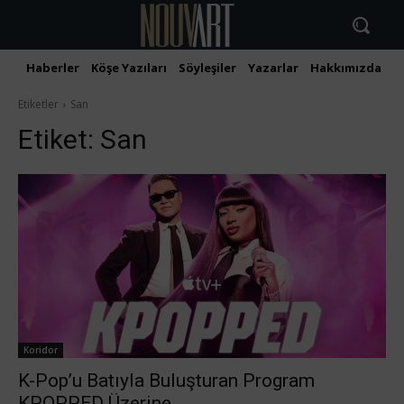
Haberler
Köşe Yazıları
Söyleşiler
Yazarlar
Hakkımızda
İ
Etiketler
San
Etiket:
San
Koridor
K-Pop’u Batıyla Buluşturan Program
KPOPPED Üzerine…