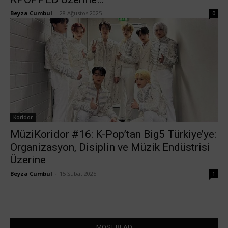
Beyza Cumbul
-
28 Ağustos 2025
0
Koridor
MüziKoridor #16: K-Pop’tan Big5 Türkiye’ye:
Organizasyon, Disiplin ve Müzik Endüstrisi
Üzerine
Beyza Cumbul
-
15 Şubat 2025
1
MOST READ