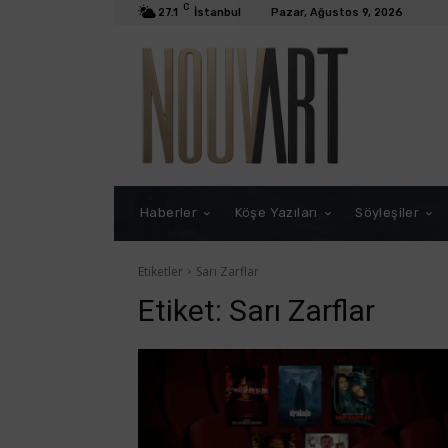
C
27.1
İstanbul
Pazar, Ağustos 9, 2026
Haberler
Köşe Yazıları
Söyleşiler
Etiketler
Sarı Zarflar
Etiket:
Sarı Zarflar