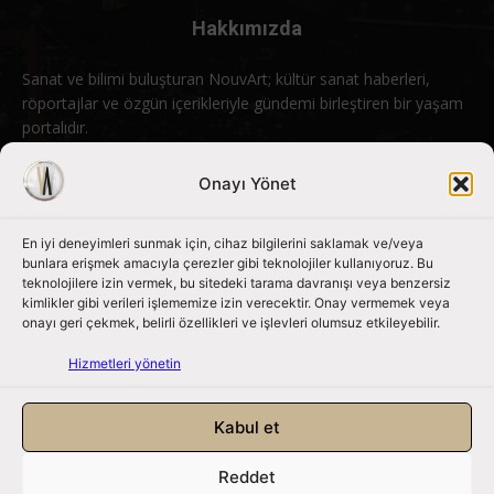
Hakkımızda
Sanat ve bilimi buluşturan NouvArt; kültür sanat haberleri,
röportajlar ve özgün içerikleriyle gündemi birleştiren bir yaşam
portalıdır.
Bizimle iletişime geçin:
info@nouvart.net
Onayı Yönet
En iyi deneyimleri sunmak için, cihaz bilgilerini saklamak ve/veya
Bizi Takip Edin
bunlara erişmek amacıyla çerezler gibi teknolojiler kullanıyoruz. Bu
teknolojilere izin vermek, bu sitedeki tarama davranışı veya benzersiz
kimlikler gibi verileri işlememize izin verecektir. Onay vermemek veya
onayı geri çekmek, belirli özellikleri ve işlevleri olumsuz etkileyebilir.
Hizmetleri yönetin
Kabul et
Reddet
NouvArt bir Mert Tunçel işletmesidir. © 2013 – 2026. Tüm Hakları