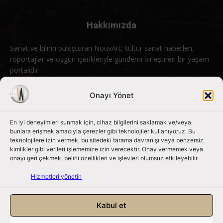
Hakkımızda
Sanat ve bilimi buluşturan NouvArt; kültür sanat haberleri,
röportajlar ve özgün içerikleriyle gündemi birleştiren bir yaşam
portalıdır.
Bizimle iletişime geçin:
info@nouvart.net
Onayı Yönet
En iyi deneyimleri sunmak için, cihaz bilgilerini saklamak ve/veya
Bizi Takip Edin
bunlara erişmek amacıyla çerezler gibi teknolojiler kullanıyoruz. Bu
teknolojilere izin vermek, bu sitedeki tarama davranışı veya benzersiz
kimlikler gibi verileri işlememize izin verecektir. Onay vermemek veya
onayı geri çekmek, belirli özellikleri ve işlevleri olumsuz etkileyebilir.
Hizmetleri yönetin
Kabul et