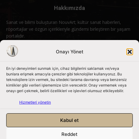
Hakkımızda
Sanat ve bilimi buluşturan NouvArt; kültür sanat haberleri,
röportajlar ve özgün içerikleriyle gündemi birleştiren bir yaşam
portalıdır.
Bizimle iletişime geçin:
info@nouvart.net
Onayı Yönet
En iyi deneyimleri sunmak için, cihaz bilgilerini saklamak ve/veya
Bizi Takip Edin
bunlara erişmek amacıyla çerezler gibi teknolojiler kullanıyoruz. Bu
teknolojilere izin vermek, bu sitedeki tarama davranışı veya benzersiz
kimlikler gibi verileri işlememize izin verecektir. Onay vermemek veya
onayı geri çekmek, belirli özellikleri ve işlevleri olumsuz etkileyebilir.
Hizmetleri yönetin
Kabul et
Reddet
NouvArt bir Mert Tunçel işletmesidir. © 2013 – 2026. Tüm Hakları