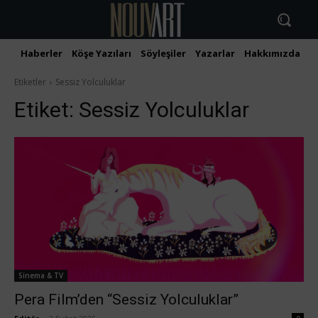
Haberler
Köşe Yazıları
Söyleşiler
Yazarlar
Hakkımızda
İ
Etiketler
Sessiz Yolculuklar
Etiket:
Sessiz Yolculuklar
Sinema & TV
Pera Film’den “Sessiz Yolculuklar”