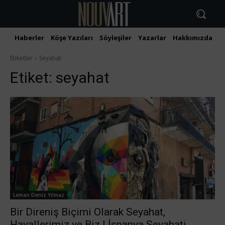
Haberler
Köşe Yazıları
Söyleşiler
Yazarlar
Hakkımızda
İ
Etiketler
Seyahat
Etiket:
seyahat
Leman Deniz Yılmaz
Bir Direniş Biçimi Olarak Seyahat,
Hayallerimiz ve Biz | İspanya Seyahati