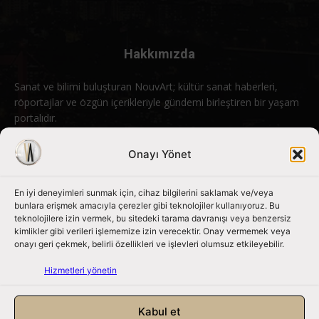
Hakkımızda
Sanat ve bilimi buluşturan NouvArt; kültür sanat haberleri,
röportajlar ve özgün içerikleriyle gündemi birleştiren bir yaşam
portalıdır.
Bizimle iletişime geçin:
info@nouvart.net
Onayı Yönet
En iyi deneyimleri sunmak için, cihaz bilgilerini saklamak ve/veya
Bizi Takip Edin
bunlara erişmek amacıyla çerezler gibi teknolojiler kullanıyoruz. Bu
teknolojilere izin vermek, bu sitedeki tarama davranışı veya benzersiz
kimlikler gibi verileri işlememize izin verecektir. Onay vermemek veya
onayı geri çekmek, belirli özellikleri ve işlevleri olumsuz etkileyebilir.
Hizmetleri yönetin
Kabul et