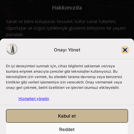
Hakkımızda
Sanat ve bilimi buluşturan NouvArt; kültür sanat haberleri,
röportajlar ve özgün içerikleriyle gündemi birleştiren bir yaşam
portalıdır.
Bizimle iletişime geçin:
info@nouvart.net
Onayı Yönet
En iyi deneyimleri sunmak için, cihaz bilgilerini saklamak ve/veya
Bizi Takip Edin
bunlara erişmek amacıyla çerezler gibi teknolojiler kullanıyoruz. Bu
teknolojilere izin vermek, bu sitedeki tarama davranışı veya benzersiz
kimlikler gibi verileri işlememize izin verecektir. Onay vermemek veya
onayı geri çekmek, belirli özellikleri ve işlevleri olumsuz etkileyebilir.
Hizmetleri yönetin
Kabul et
Reddet
NouvArt bir Mert Tunçel işletmesidir. © 2013 – 2026. Tüm Hakları