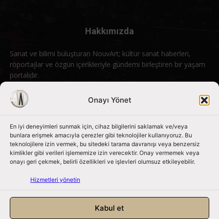
Hakkımızda
Sanat ve bilimi buluşturan NouvArt; kültür sanat haberleri,
röportajlar ve özgün içerikleriyle gündemi birleştiren bir yaşam
portalıdır.
Bizimle iletişime geçin:
info@nouvart.net
Onayı Yönet
En iyi deneyimleri sunmak için, cihaz bilgilerini saklamak ve/veya
Bizi Takip Edin
bunlara erişmek amacıyla çerezler gibi teknolojiler kullanıyoruz. Bu
teknolojilere izin vermek, bu sitedeki tarama davranışı veya benzersiz
kimlikler gibi verileri işlememize izin verecektir. Onay vermemek veya
onayı geri çekmek, belirli özellikleri ve işlevleri olumsuz etkileyebilir.
Hizmetleri yönetin
Kabul et