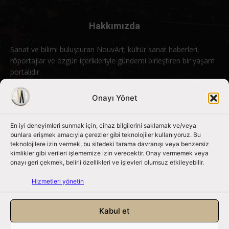
Hakkımızda
Sanat ve bilimi buluşturan NouvArt; kültür sanat haberleri,
röportajlar ve özgün içerikleriyle gündemi birleştiren bir yaşam
portalıdır.
Bizimle iletişime geçin:
info@nouvart.net
Onayı Yönet
En iyi deneyimleri sunmak için, cihaz bilgilerini saklamak ve/veya
Bizi Takip Edin
bunlara erişmek amacıyla çerezler gibi teknolojiler kullanıyoruz. Bu
teknolojilere izin vermek, bu sitedeki tarama davranışı veya benzersiz
kimlikler gibi verileri işlememize izin verecektir. Onay vermemek veya
onayı geri çekmek, belirli özellikleri ve işlevleri olumsuz etkileyebilir.
Hizmetleri yönetin
Kabul et