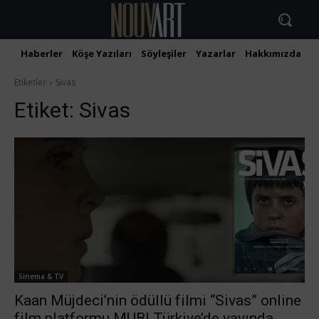
Haberler
Köşe Yazıları
Söyleşiler
Yazarlar
Hakkımızda
İ
Etiketler
Sivas
Etiket:
Sivas
Sinema & TV
Kaan Müjdeci’nin ödüllü filmi “Sivas” online
film platformu MUBI Türkiye’de yayında