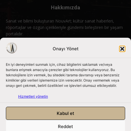
Hakkımızda
Sanat ve bilimi buluşturan NouvArt; kültür sanat haberleri,
röportajlar ve özgün içerikleriyle gündemi birleştiren bir yaşam
portalıdır.
Bizimle iletişime geçin:
info@nouvart.net
Onayı Yönet
En iyi deneyimleri sunmak için, cihaz bilgilerini saklamak ve/veya
Bizi Takip Edin
bunlara erişmek amacıyla çerezler gibi teknolojiler kullanıyoruz. Bu
teknolojilere izin vermek, bu sitedeki tarama davranışı veya benzersiz
kimlikler gibi verileri işlememize izin verecektir. Onay vermemek veya
onayı geri çekmek, belirli özellikleri ve işlevleri olumsuz etkileyebilir.
Hizmetleri yönetin
Kabul et
Reddet
NouvArt bir Mert Tunçel işletmesidir. © 2013 – 2026. Tüm Hakları