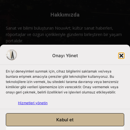
Hakkımızda
Sanat ve bilimi buluşturan NouvArt; kültür sanat haberleri,
röportajlar ve özgün içerikleriyle gündemi birleştiren bir yaşam
portalıdır.
Bizimle iletişime geçin:
info@nouvart.net
Onayı Yönet
En iyi deneyimleri sunmak için, cihaz bilgilerini saklamak ve/veya
Bizi Takip Edin
bunlara erişmek amacıyla çerezler gibi teknolojiler kullanıyoruz. Bu
teknolojilere izin vermek, bu sitedeki tarama davranışı veya benzersiz
kimlikler gibi verileri işlememize izin verecektir. Onay vermemek veya
onayı geri çekmek, belirli özellikleri ve işlevleri olumsuz etkileyebilir.
Hizmetleri yönetin
Kabul et