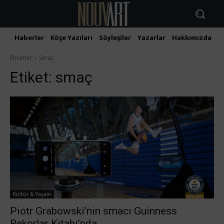
Haberler
Köşe Yazıları
Söyleşiler
Yazarlar
Hakkımızda
İ
Etiketler
Smaç
Etiket:
smaç
Kültür & Yaşam
Piotr Grabowski’nin smacı Guinness
Rekorlar Kitabı’nda