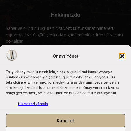
Hakkımızda
Sanat ve bilimi buluşturan NouvArt; kültür sanat haberleri,
röportajlar ve özgün içerikleriyle gündemi birleştiren bir yaşam
portalıdır.
Bizimle iletişime geçin:
info@nouvart.net
Onayı Yönet
En iyi deneyimleri sunmak için, cihaz bilgilerini saklamak ve/veya
Bizi Takip Edin
bunlara erişmek amacıyla çerezler gibi teknolojiler kullanıyoruz. Bu
teknolojilere izin vermek, bu sitedeki tarama davranışı veya benzersiz
kimlikler gibi verileri işlememize izin verecektir. Onay vermemek veya
onayı geri çekmek, belirli özellikleri ve işlevleri olumsuz etkileyebilir.
Hizmetleri yönetin
Kabul et