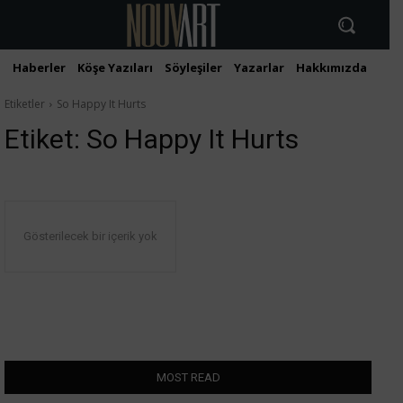
Haberler
Köşe Yazıları
Söyleşiler
Yazarlar
Hakkımızda
İlet
Etiketler
So Happy It Hurts
Etiket:
So Happy It Hurts
Gösterilecek bir içerik yok
MOST READ