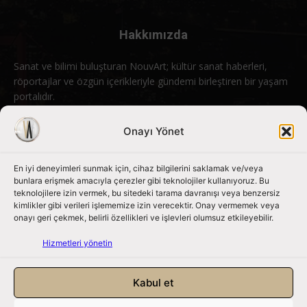
Hakkımızda
Sanat ve bilimi buluşturan NouvArt; kültür sanat haberleri,
röportajlar ve özgün içerikleriyle gündemi birleştiren bir yaşam
portalıdır.
Bizimle iletişime geçin:
info@nouvart.net
Onayı Yönet
En iyi deneyimleri sunmak için, cihaz bilgilerini saklamak ve/veya
Bizi Takip Edin
bunlara erişmek amacıyla çerezler gibi teknolojiler kullanıyoruz. Bu
teknolojilere izin vermek, bu sitedeki tarama davranışı veya benzersiz
kimlikler gibi verileri işlememize izin verecektir. Onay vermemek veya
onayı geri çekmek, belirli özellikleri ve işlevleri olumsuz etkileyebilir.
Hizmetleri yönetin
Kabul et