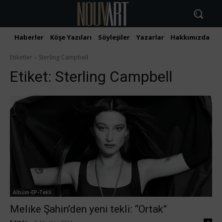
Haberler
Köşe Yazıları
Söyleşiler
Yazarlar
Hakkımızda
İ
Etiketler
Sterling Campbell
Etiket:
Sterling Campbell
Albüm-EP-Tekli
Melike Şahin’den yeni tekli: “Ortak”