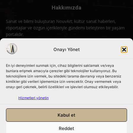
Hakkımızda
Sanat ve bilimi buluşturan NouvArt; kültür sanat haberleri,
röportajlar ve özgün içerikleriyle gündemi birleştiren bir yaşam
portalıdır.
Bizimle iletişime geçin:
info@nouvart.net
Onayı Yönet
En iyi deneyimleri sunmak için, cihaz bilgilerini saklamak ve/veya
Bizi Takip Edin
bunlara erişmek amacıyla çerezler gibi teknolojiler kullanıyoruz. Bu
teknolojilere izin vermek, bu sitedeki tarama davranışı veya benzersiz
kimlikler gibi verileri işlememize izin verecektir. Onay vermemek veya
onayı geri çekmek, belirli özellikleri ve işlevleri olumsuz etkileyebilir.
Hizmetleri yönetin
Kabul et
Reddet
NouvArt bir Mert Tunçel işletmesidir. © 2013 – 2026. Tüm Hakları