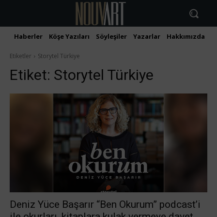
Haberler
Köşe Yazıları
Söyleşiler
Yazarlar
Hakkımızda
İ
Etiketler
Storytel Türkiye
Etiket:
Storytel Türkiye
Deniz Yüce Başarır “Ben Okurum” podcast’i
ile okurları, kitaplara kulak vermeye davet