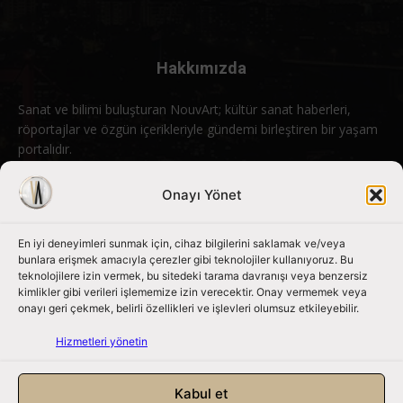
Hakkımızda
Sanat ve bilimi buluşturan NouvArt; kültür sanat haberleri,
röportajlar ve özgün içerikleriyle gündemi birleştiren bir yaşam
portalıdır.
Bizimle iletişime geçin:
info@nouvart.net
Onayı Yönet
En iyi deneyimleri sunmak için, cihaz bilgilerini saklamak ve/veya
Bizi Takip Edin
bunlara erişmek amacıyla çerezler gibi teknolojiler kullanıyoruz. Bu
teknolojilere izin vermek, bu sitedeki tarama davranışı veya benzersiz
kimlikler gibi verileri işlememize izin verecektir. Onay vermemek veya
onayı geri çekmek, belirli özellikleri ve işlevleri olumsuz etkileyebilir.
Hizmetleri yönetin
Kabul et