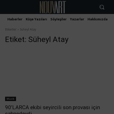
Haberler
Köşe Yazıları
Söyleşiler
Yazarlar
Hakkımızda
İ
Etiketler
Süheyl Atay
Etiket:
Süheyl Atay
Müzik
90’LARCA ekibi seyircili son provası için
sahnedeydi