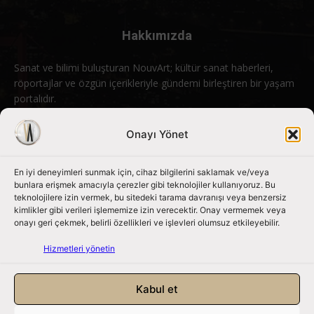
Hakkımızda
Sanat ve bilimi buluşturan NouvArt; kültür sanat haberleri,
röportajlar ve özgün içerikleriyle gündemi birleştiren bir yaşam
portalıdır.
Bizimle iletişime geçin:
info@nouvart.net
Onayı Yönet
En iyi deneyimleri sunmak için, cihaz bilgilerini saklamak ve/veya
Bizi Takip Edin
bunlara erişmek amacıyla çerezler gibi teknolojiler kullanıyoruz. Bu
teknolojilere izin vermek, bu sitedeki tarama davranışı veya benzersiz
kimlikler gibi verileri işlememize izin verecektir. Onay vermemek veya
onayı geri çekmek, belirli özellikleri ve işlevleri olumsuz etkileyebilir.
Hizmetleri yönetin
Kabul et