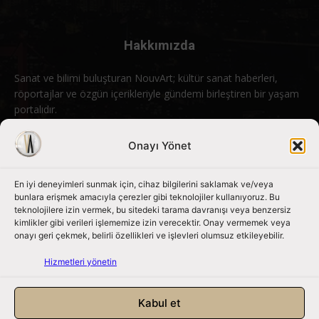
Hakkımızda
Sanat ve bilimi buluşturan NouvArt; kültür sanat haberleri,
röportajlar ve özgün içerikleriyle gündemi birleştiren bir yaşam
portalıdır.
Bizimle iletişime geçin:
info@nouvart.net
Onayı Yönet
En iyi deneyimleri sunmak için, cihaz bilgilerini saklamak ve/veya
Bizi Takip Edin
bunlara erişmek amacıyla çerezler gibi teknolojiler kullanıyoruz. Bu
teknolojilere izin vermek, bu sitedeki tarama davranışı veya benzersiz
kimlikler gibi verileri işlememize izin verecektir. Onay vermemek veya
onayı geri çekmek, belirli özellikleri ve işlevleri olumsuz etkileyebilir.
Hizmetleri yönetin
Kabul et